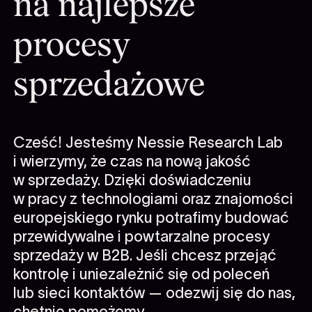
na najlepsze
procesy
sprzedażowe
Cześć! Jesteśmy Nessie Research Lab
i wierzymy, że czas na nową jakość
w sprzedaży. Dzięki doświadczeniu
w pracy z technologiami oraz znajomości
europejskiego rynku potrafimy budować
przewidywalne i powtarzalne procesy
Zapisz się do naszego newslettera i otrzymuj
sprzedaży w B2B. Jeśli chcesz przejąć
ciekawe materiały szkoleniowe oraz informacje
kontrolę i uniezależnić się od poleceń
o naszych treningach!
lub sieci kontaktów — odezwij się do nas,
chętnie pomożemy.